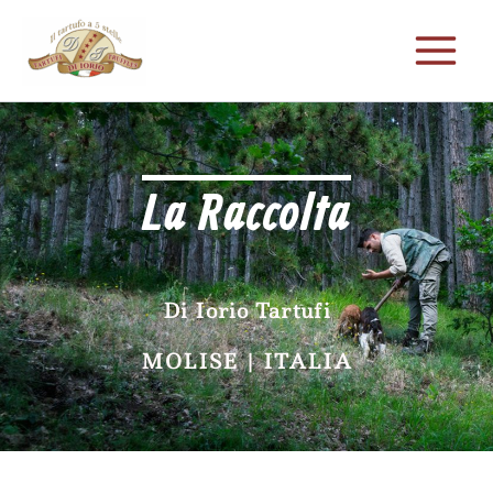
Vai
al
contenuto
La Raccolta
Di Iorio Tartufi
MOLISE | ITALIA