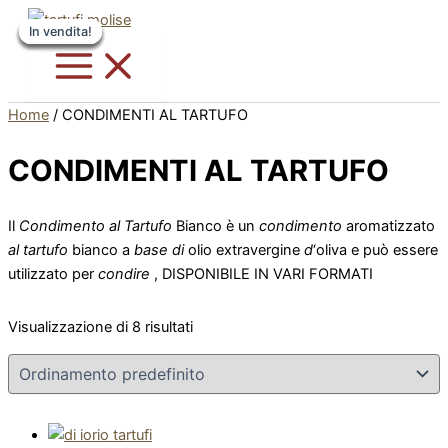
Vai
Questo
Questo
Questo
Questo
In vendita!
In vendita!
In vendita!
In vendita!
In vendita!
In vendita!
al
prodotto
prodotto
prodotto
prodotto
contenuto
ha
ha
ha
ha
più
più
più
più
varianti.
varianti.
varianti.
varianti.
Home
/ CONDIMENTI AL TARTUFO
Le
Le
Le
Le
opzioni
opzioni
opzioni
opzioni
CONDIMENTI AL TARTUFO
possono
possono
possono
possono
essere
essere
essere
essere
Il
Condimento al Tartufo
Bianco è un
condimento
aromatizzato
scelte
scelte
scelte
scelte
al tartufo
bianco a
base di
olio extravergine
d
‘oliva e può essere
nella
nella
nella
nella
utilizzato per
condire
, DISPONIBILE IN VARI FORMATI
pagina
pagina
pagina
pagina
del
del
del
del
prodotto
prodotto
prodotto
prodotto
Visualizzazione di 8 risultati