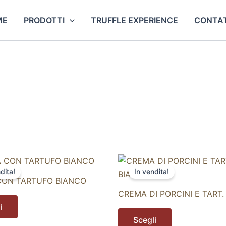
ME
PRODOTTI
TRUFFLE EXPERIENCE
CONTAT
Questo
Questo
dita!
In vendita!
prodotto
prodotto
ON TARTUFO BIANCO
ha
ha
CREMA DI PORCINI E TART.
più
più
i
varianti.
varianti.
Scegli
Le
Le