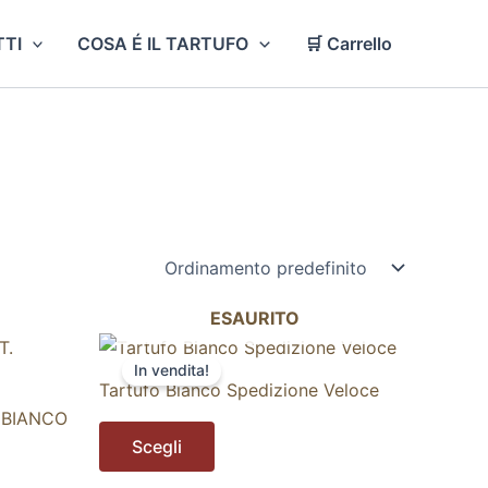
TI
COSA É IL TARTUFO
🛒 Carrello
ESAURITO
Questo
In vendita!
prodotto
Tartufo Bianco Spedizione Veloce
ha
 BIANCO
più
Scegli
varianti.
Le