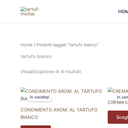
Vai
al
HO
contenuto
Home
/ Prodotti taggati “tartufo bianco”
tartufo bianco
Visualizzazione di 4 risultati
Questo
In vendita!
In ven
prodotto
CREMA C
ha
CONDIMENTO AROM. AL TARTUFO
più
BIANCO
Scegl
varianti.
Le