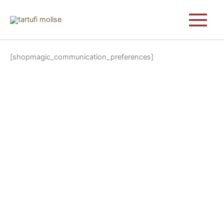
Vai
al
contenuto
[shopmagic_communication_preferences]