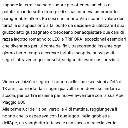
zappare la terra e versare sudore per ottenere un chilo di
patate, quando sotto i loro piedi si nascondeva un prodotto
paragonabile all’oro. Fu così che nonno Vito scoprì il valore dei
tartufi e si appassionò a tal punto da decidere di utilizzare il suo
gruzzoletto guadagnato oltreoceano per acquistare due cani di
razza lagotto romagnolo: LEO e TRIFORA, eccezionali esemplari
che divennero per lui come dei figli, trascorrendo insieme ogni
giorno tanto tempo a cercare tartufi e scoprire nuovi posti
segreti attraverso quei boschi, scrigno di tesori così preziosi.
Vincenzo iniziò a seguire il nonno nelle sue escursioni all’età di
13 anni, correndo da lui ogni qualvolta non dovesse andare a
scuola, per partire insieme per nuove avventure con la sua Ape
Piaggio 600.
Alle prime luci dell’ alba, verso le 4 di mattina, raggiungeva il
nonno che lo aspettava con i due lagotti nella gabbietta
dell’Ape, un vanghetto in tasca e una sacca a tracolla verde