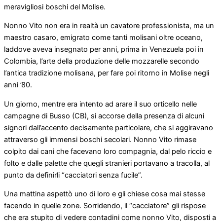
meravigliosi boschi del Molise.
Nonno Vito non era in realtà un cavatore professionista, ma un
maestro casaro, emigrato come tanti molisani oltre oceano,
laddove aveva insegnato per anni, prima in Venezuela poi in
Colombia, l’arte della produzione delle mozzarelle secondo
l’antica tradizione molisana, per fare poi ritorno in Molise negli
anni ’80.
Un giorno, mentre era intento ad arare il suo orticello nelle
campagne di Busso (CB), si accorse della presenza di alcuni
signori dall’accento decisamente particolare, che si aggiravano
attraverso gli immensi boschi secolari. Nonno Vito rimase
colpito dai cani che facevano loro compagnia, dal pelo riccio e
folto e dalle palette che quegli stranieri portavano a tracolla, al
punto da definirli “cacciatori senza fucile”.
Una mattina aspettò uno di loro e gli chiese cosa mai stesse
facendo in quelle zone. Sorridendo, il “cacciatore” gli rispose
che era stupito di vedere contadini come nonno Vito, disposti a