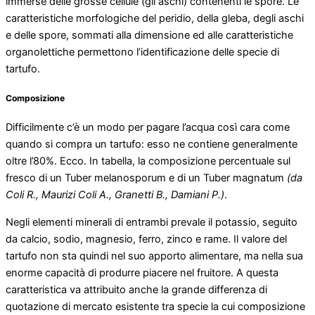
immerse delle grosse cellule (gli aschi) contenenti le spore. Le
caratteristiche morfologiche del peridio, della gleba, degli aschi
e delle spore, sommati alla dimensione ed alle caratteristiche
organolettiche permettono l’identificazione delle specie di
tartufo.
Composizione
Difficilmente c’è un modo per pagare l’acqua così cara come
quando si compra un tartufo: esso ne contiene generalmente
oltre l’80%. Ecco. In tabella, la composizione percentuale sul
fresco di un Tuber melanosporum e di un Tuber magnatum
(da
Coli R., Maurizi Coli A., Granetti B., Damiani P.)
.
Negli elementi minerali di entrambi prevale il potassio, seguito
da calcio, sodio, magnesio, ferro, zinco e rame. Il valore del
tartufo non sta quindi nel suo apporto alimentare, ma nella sua
enorme capacità di produrre piacere nel fruitore. A questa
caratteristica va attribuito anche la grande differenza di
quotazione di mercato esistente tra specie la cui composizione