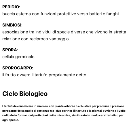
PERIDIO
:
buccia esterna con funzioni protettive verso batteri e funghi.
SIMBIOSI
:
associazione tra individui di specie diverse che vivono in stretta
relazione con reciproco vantaggio.
SPORA
:
cellula germinale.
SPOROCARPO
:
il frutto ovvero il tartufo propriamente detto.
Ciclo Biologico
I tartufi devono vivere in simbiosi con piante arboree o arbustive per produrre il prezioso
porocarpo; lo scambio di sostanze tra i due partner (il tartufo e la pianta) avviene a livello
radicale in formazioni particolari dette micorrize, strutturate in modo caratteristico per
ogni specie.