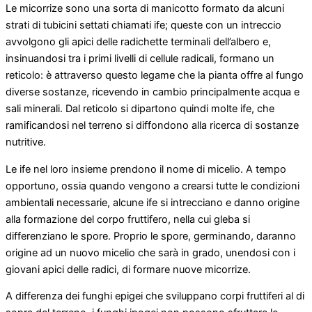
Le micorrize sono una sorta di manicotto formato da alcuni
strati di tubicini settati chiamati ife; queste con un intreccio
avvolgono gli apici delle radichette terminali dell’albero e,
insinuandosi tra i primi livelli di cellule radicali, formano un
reticolo: è attraverso questo legame che la pianta offre al fungo
diverse sostanze, ricevendo in cambio principalmente acqua e
sali minerali. Dal reticolo si dipartono quindi molte ife, che
ramificandosi nel terreno si diffondono alla ricerca di sostanze
nutritive.
Le ife nel loro insieme prendono il nome di micelio. A tempo
opportuno, ossia quando vengono a crearsi tutte le condizioni
ambientali necessarie, alcune ife si intrecciano e danno origine
alla formazione del corpo fruttifero, nella cui gleba si
differenziano le spore. Proprio le spore, germinando, daranno
origine ad un nuovo micelio che sarà in grado, unendosi con i
giovani apici delle radici, di formare nuove micorrize.
A differenza dei funghi epigei che sviluppano corpi fruttiferi al di