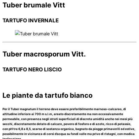
Tuber brumale Vitt
TARTUFO INVERNALE
Tuber macrosporum Vitt.
TARTUFO NERO LISCIO
Le piante da tartufo bianco
Per il Tuber magnatum il terreno deve essere preferibilmente marnoso-calcareo, di
altitudine inferiore ai 700 m s.l.m, areato discretamente ma non eccessivamente
permeabile, con presenza negli strati superficiali di discreta umidità anche nei mesi più
secchi, discretamente dotato di calcare, povero di fosforo e di azoto, ricco di potassio,
con pH tra 6,8 a 8,5, scarso di sostanza organica, bagnato da piogge primaverili ed estive,
possibilmente in vicinanza di corsi d’acqua su fondi valle ma privo di ristagni, con modica
inclinazione.