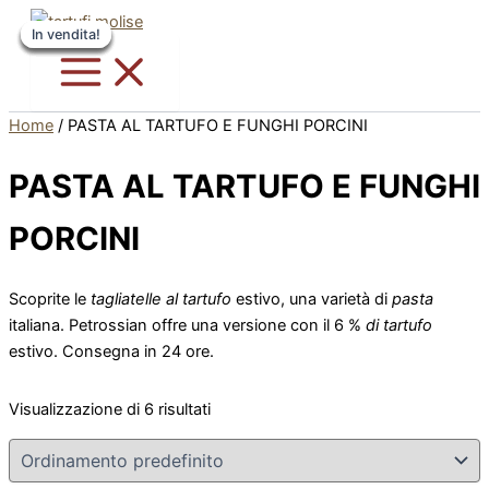
Vai
Questo
Questo
Questo
Questo
In vendita!
In vendita!
In vendita!
In vendita!
In vendita!
In vendita!
al
prodotto
prodotto
prodotto
prodotto
contenuto
ha
ha
ha
ha
più
più
più
più
varianti.
varianti.
varianti.
varianti.
Home
/ PASTA AL TARTUFO E FUNGHI PORCINI
Le
Le
Le
Le
opzioni
opzioni
opzioni
opzioni
PASTA AL TARTUFO E FUNGHI
possono
possono
possono
possono
essere
essere
essere
essere
PORCINI
scelte
scelte
scelte
scelte
nella
nella
nella
nella
Scoprite le
tagliatelle al tartufo
estivo, una varietà di
pasta
pagina
pagina
pagina
pagina
italiana. Petrossian offre una versione con il 6 %
di tartufo
del
del
del
del
estivo. Consegna in 24 ore.
prodotto
prodotto
prodotto
prodotto
Visualizzazione di 6 risultati