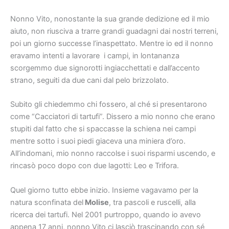
Nonno Vito, nonostante la sua grande dedizione ed il mio
aiuto, non riusciva a trarre grandi guadagni dai nostri terreni,
poi un giorno successe l’inaspettato. Mentre io ed il nonno
eravamo intenti a lavorare i campi, in lontananza
scorgemmo due signorotti ingiacchettati e dall’accento
strano, seguiti da due cani dal pelo brizzolato.
Subito gli chiedemmo chi fossero, al ché si presentarono
come “Cacciatori di tartufi”. Dissero a mio nonno che erano
stupiti dal fatto che si spaccasse la schiena nei campi
mentre sotto i suoi piedi giaceva una miniera d’oro.
All’indomani, mio nonno raccolse i suoi risparmi uscendo, e
rincasò poco dopo con due lagotti: Leo e Trifora.
Quel giorno tutto ebbe inizio. Insieme vagavamo per la
natura sconfinata del
Molise
, tra pascoli e ruscelli, alla
ricerca dei tartufi. Nel 2001 purtroppo, quando io avevo
appena 17 anni, nonno Vito ci lasciò trascinando con sé