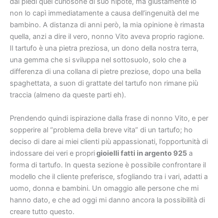
dai piedi quel curiosone di suo nipote, ma giustamente io
non lo capì immediatamente a causa dell’ingenuità del me
bambino. A distanza di anni però, la mia opinione è rimasta
quella, anzi a dire il vero, nonno Vito aveva proprio ragione.
Il tartufo è una pietra preziosa, un dono della nostra terra,
una gemma che si sviluppa nel sottosuolo, solo che a
differenza di una collana di pietre preziose, dopo una bella
spaghettata, a suon di grattate del tartufo non rimane più
traccia (almeno da queste parti eh).
Prendendo quindi ispirazione dalla frase di nonno Vito, e per
sopperire al “problema della breve vita” di un tartufo; ho
deciso di dare ai miei clienti più appassionati, l’opportunità di
indossare dei veri e propri
gioielli fatti in argento 925
a
forma di tartufo. In questa sezione è possibile confrontare il
modello che il cliente preferisce, sfogliando tra i vari, adatti a
uomo, donna e bambini. Un omaggio alle persone che mi
hanno dato, e che ad oggi mi danno ancora la possibilità di
creare tutto questo.