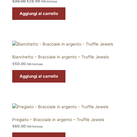
€
30.00
€
28.99
Vendita
IVA Inclusa
Aggiungi al carrello
Bianchetto – Bracciale in argento – Truffle Jewels
€
50.00
IVA Inclusa
Aggiungi al carrello
Pregiato – Bracciale in argento – Truffle Jewels
€
60.00
IVA Inclusa