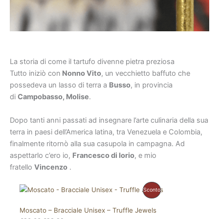
La storia di come il tartufo divenne pietra preziosa​
Tutto iniziò con
Nonno Vito
, un vecchietto baffuto che
possedeva un lasso di terra a
Busso
, in provincia
di
Campobasso, Molise
.
Dopo tanti anni passati ad insegnare l’arte culinaria della sua
terra in paesi dell’America latina, tra Venezuela e Colombia,
finalmente ritornò alla sua casupola in campagna. Ad
aspettarlo c’ero io,
Francesco di Iorio
, e mio
fratello
Vincenzo
.
Il
Il
Prodotto
Sconto
prezzo
prezzo
originale
attuale
In
era:
è:
Moscato – Bracciale Unisex – Truffle Jewels
€30.00.
€28.99.