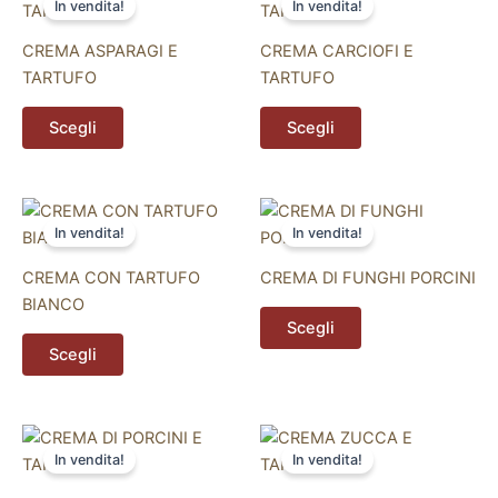
In vendita!
In vendita!
prodotto
prodotto
ha
ha
CREMA ASPARAGI E
CREMA CARCIOFI E
più
più
TARTUFO
TARTUFO
varianti.
varianti.
Le
Le
Scegli
Scegli
opzioni
opzioni
possono
possono
essere
essere
Questo
Questo
scelte
scelte
In vendita!
In vendita!
prodotto
prodotto
nella
nella
ha
ha
pagina
pagina
CREMA CON TARTUFO
CREMA DI FUNGHI PORCINI
più
più
del
del
BIANCO
varianti.
varianti.
Scegli
prodotto
prodotto
Le
Le
Scegli
opzioni
opzioni
possono
possono
essere
essere
Questo
Questo
scelte
scelte
In vendita!
In vendita!
prodotto
prodotto
nella
nella
ha
ha