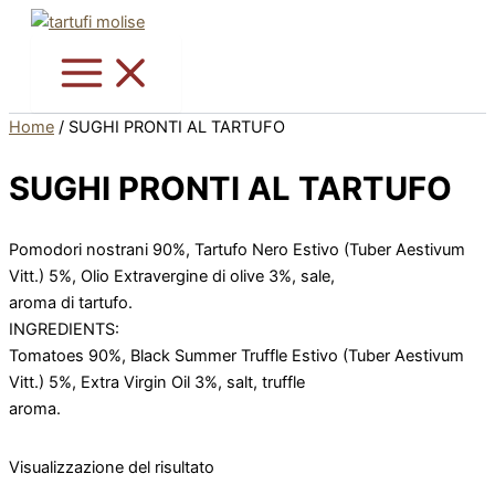
Vai
Questo
al
prodotto
contenuto
ha
più
varianti.
Home
/ SUGHI PRONTI AL TARTUFO
Le
opzioni
SUGHI PRONTI AL TARTUFO
possono
essere
Pomodori nostrani 90%, Tartufo Nero Estivo (Tuber Aestivum
scelte
Vitt.) 5%, Olio Extravergine di olive 3%, sale,
nella
aroma di tartufo.
pagina
INGREDIENTS:
del
Tomatoes 90%, Black Summer Truffle Estivo (Tuber Aestivum
prodotto
Vitt.) 5%, Extra Virgin Oil 3%, salt, truffle
aroma.
Visualizzazione del risultato