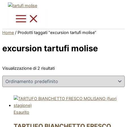
Vai
Questo
Questo
al
prodotto
prodotto
contenuto
ha
ha
più
più
varianti.
varianti.
Home
/ Prodotti taggati “excursion tartufi molise”
Le
Le
opzioni
opzioni
excursion tartufi molise
possono
possono
essere
essere
scelte
scelte
Visualizzazione di 2 risultati
nella
nella
pagina
pagina
del
del
prodotto
prodotto
Esaurito
TARTUFO BIANCHETTO FRESCO