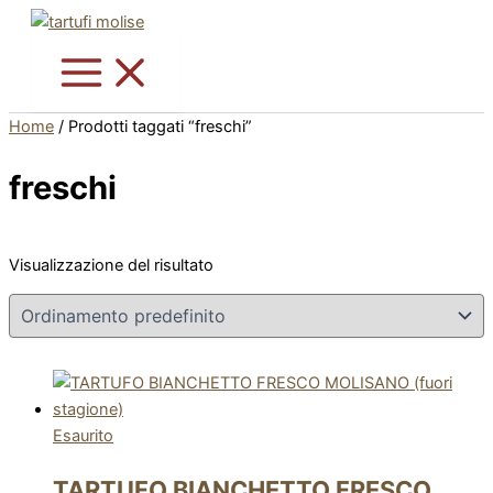
Vai
Questo
al
prodotto
contenuto
ha
più
varianti.
Home
/ Prodotti taggati “freschi”
Le
opzioni
freschi
possono
essere
scelte
Visualizzazione del risultato
nella
pagina
del
prodotto
Esaurito
TARTUFO BIANCHETTO FRESCO