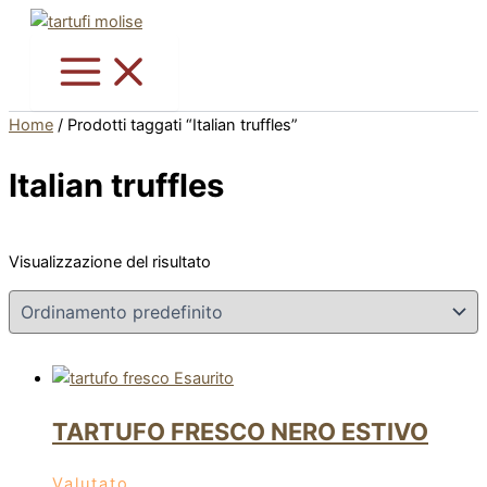
Vai
Questo
al
prodotto
contenuto
ha
più
varianti.
Home
/ Prodotti taggati “Italian truffles”
Le
opzioni
Italian truffles
possono
essere
scelte
Visualizzazione del risultato
nella
pagina
del
prodotto
Esaurito
TARTUFO FRESCO NERO ESTIVO
Valutato