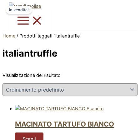
Vai
Questo
In vendita!
al
prodotto
contenuto
ha
più
varianti.
Home
/ Prodotti taggati “italiantruffle”
Le
opzioni
italiantruffle
possono
essere
scelte
Visualizzazione del risultato
nella
pagina
del
prodotto
Esaurito
MACINATO TARTUFO BIANCO
Scegli