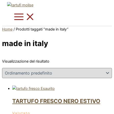
Vai
Questo
al
prodotto
contenuto
ha
più
varianti.
Home
/ Prodotti taggati “made in italy”
Le
opzioni
made in italy
possono
essere
scelte
Visualizzazione del risultato
nella
pagina
del
prodotto
Esaurito
TARTUFO FRESCO NERO ESTIVO
Valutato