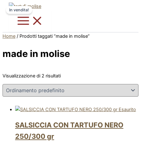
Vai
Questo
In vendita!
al
prodotto
contenuto
ha
più
varianti.
Home
/ Prodotti taggati “made in molise”
Le
opzioni
made in molise
possono
essere
scelte
Visualizzazione di 2 risultati
nella
pagina
del
prodotto
Esaurito
SALSICCIA CON TARTUFO NERO
250/300 gr