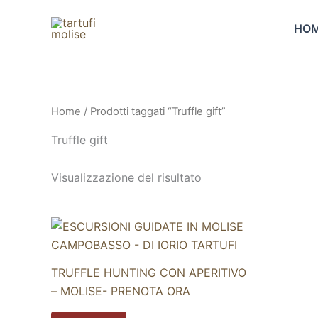
Vai
al
HO
contenuto
Home
/ Prodotti taggati “Truffle gift”
Truffle gift
Visualizzazione del risultato
Questo
prodotto
ha
TRUFFLE HUNTING CON APERITIVO
più
– MOLISE- PRENOTA ORA
varianti.
Le