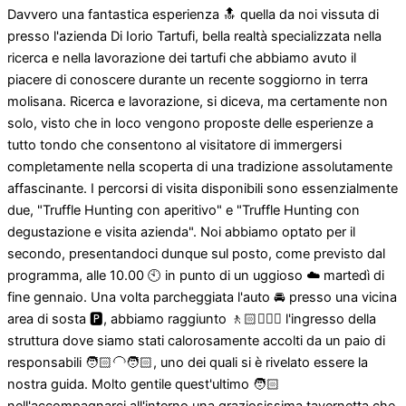
Davvero una fantastica esperienza 🔝 quella da noi vissuta di
presso l'azienda Di Iorio Tartufi, bella realtà specializzata nella
ricerca e nella lavorazione dei tartufi che abbiamo avuto il
piacere di conoscere durante un recente soggiorno in terra
molisana. Ricerca e lavorazione, si diceva, ma certamente non
solo, visto che in loco vengono proposte delle esperienze a
tutto tondo che consentono al visitatore di immergersi
completamente nella scoperta di una tradizione assolutamente
affascinante. I percorsi di visita disponibili sono essenzialmente
due, "Truffle Hunting con aperitivo" e "Truffle Hunting con
degustazione e visita azienda". Noi abbiamo optato per il
secondo, presentandoci dunque sul posto, come previsto dal
programma, alle 10.00 🕙 in punto di un uggioso ☁️ martedì di
fine gennaio. Una volta parcheggiata l'auto 🚘 presso una vicina
area di sosta 🅿️, abbiamo raggiunto 🚶🏻🚶🏻‍♀️ l'ingresso della
struttura dove siamo stati calorosamente accolti da un paio di
responsabili 🧑🏻‍🦲🧑🏻, uno dei quali si è rivelato essere la
nostra guida. Molto gentile quest'ultimo 🧑🏻