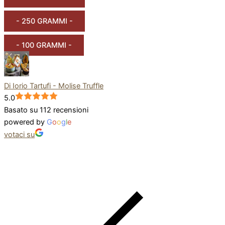
- 250 GRAMMI -
- 100 GRAMMI -
Di Iorio Tartufi - Molise Truffle
5.0
Basato su 112 recensioni
powered by
G
o
o
g
l
e
votaci su