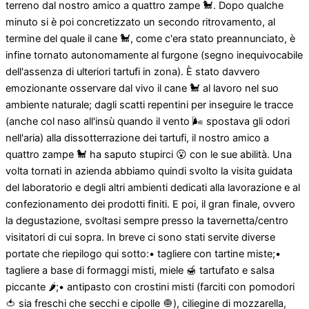
terreno dal nostro amico a quattro zampe 🐩. Dopo qualche
minuto si è poi concretizzato un secondo ritrovamento, al
termine del quale il cane 🐩, come c'era stato preannunciato, è
infine tornato autonomamente al furgone (segno inequivocabile
dell'assenza di ulteriori tartufi in zona). È stato davvero
emozionante osservare dal vivo il cane 🐩 al lavoro nel suo
ambiente naturale; dagli scatti repentini per inseguire le tracce
(anche col naso all'insù quando il vento 🌬 spostava gli odori
nell'aria) alla dissotterrazione dei tartufi, il nostro amico a
quattro zampe 🐩 ha saputo stupirci 😮 con le sue abilità. Una
volta tornati in azienda abbiamo quindi svolto la visita guidata
del laboratorio e degli altri ambienti dedicati alla lavorazione e al
confezionamento dei prodotti finiti. E poi, il gran finale, ovvero
la degustazione, svoltasi sempre presso la tavernetta/centro
visitatori di cui sopra. In breve ci sono stati servite diverse
portate che riepilogo qui sotto:• tagliere con tartine miste;•
tagliere a base di formaggi misti, miele 🍯 tartufato e salsa
piccante 🌶;• antipasto con crostini misti (farciti con pomodori
🍅 sia freschi che secchi e cipolle 🧅), ciliegine di mozzarella,