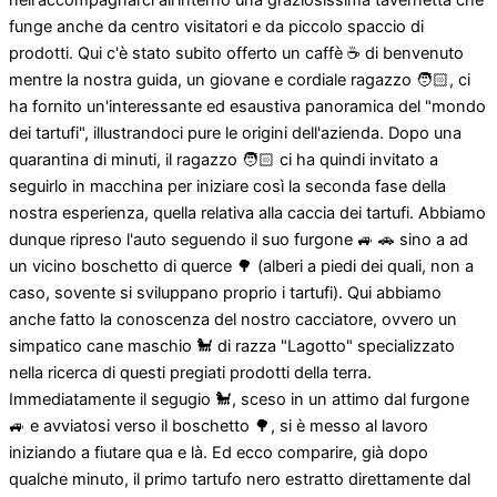
nell'accompagnarci all'interno una graziosissima tavernetta che
funge anche da centro visitatori e da piccolo spaccio di
prodotti. Qui c'è stato subito offerto un caffè ☕️ di benvenuto
mentre la nostra guida, un giovane e cordiale ragazzo 🧑🏻, ci
ha fornito un'interessante ed esaustiva panoramica del "mondo
dei tartufi", illustrandoci pure le origini dell'azienda. Dopo una
quarantina di minuti, il ragazzo 🧑🏻 ci ha quindi invitato a
seguirlo in macchina per iniziare così la seconda fase della
nostra esperienza, quella relativa alla caccia dei tartufi. Abbiamo
dunque ripreso l'auto seguendo il suo furgone 🚙 🚗 sino a ad
un vicino boschetto di querce 🌳 (alberi a piedi dei quali, non a
caso, sovente si sviluppano proprio i tartufi). Qui abbiamo
anche fatto la conoscenza del nostro cacciatore, ovvero un
simpatico cane maschio 🐩 di razza "Lagotto" specializzato
nella ricerca di questi pregiati prodotti della terra.
Immediatamente il segugio 🐩, sceso in un attimo dal furgone
🚙 e avviatosi verso il boschetto 🌳, si è messo al lavoro
iniziando a fiutare qua e là. Ed ecco comparire, già dopo
qualche minuto, il primo tartufo nero estratto direttamente dal