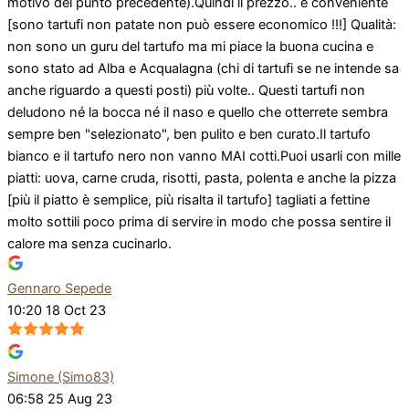
motivo del punto precedente).Quindi il prezzo.. è conveniente
[sono tartufi non patate non può essere economico !!!] Qualità:
non sono un guru del tartufo ma mi piace la buona cucina e
sono stato ad Alba e Acqualagna (chi di tartufi se ne intende sa
anche riguardo a questi posti) più volte.. Questi tartufi non
deludono né la bocca né il naso e quello che otterrete sembra
sempre ben "selezionato", ben pulito e ben curato.Il tartufo
bianco e il tartufo nero non vanno MAI cotti.Puoi usarli con mille
piatti: uova, carne cruda, risotti, pasta, polenta e anche la pizza
[più il piatto è semplice, più risalta il tartufo] tagliati a fettine
molto sottili poco prima di servire in modo che possa sentire il
calore ma senza cucinarlo.
Gennaro Sepede
10:20 18 Oct 23
Simone (Simo83)
06:58 25 Aug 23