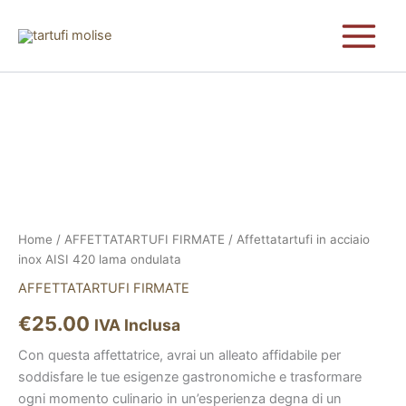
Vai
al
contenuto
Affettatartufi
in
acciaio
inox
AISI
420
lama
ondulata
quantità
Home
/
AFFETTATARTUFI FIRMATE
/ Affettatartufi in acciaio
inox AISI 420 lama ondulata
AFFETTATARTUFI FIRMATE
€
25.00
IVA Inclusa
Con questa affettatrice, avrai un alleato affidabile per
soddisfare le tue esigenze gastronomiche e trasformare
ogni momento culinario in un’esperienza degna di un