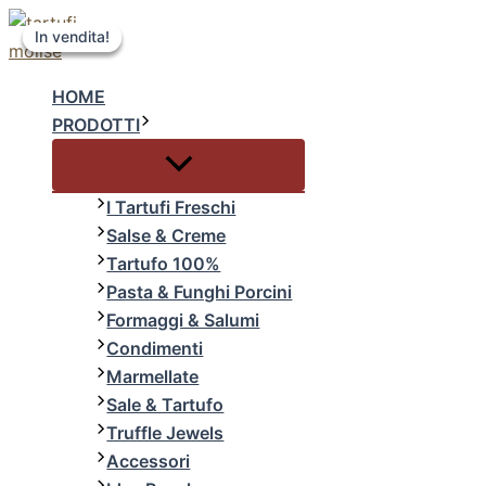
Black
Vai
Il
Il
Questo
Truffle
In vendita!
In vendita!
In vendita!
al
prezzo
prezzo
prodotto
Mood
contenuto
originale
attuale
ha
-
HOME
Tartufo
era:
è:
più
in
PRODOTTI
€37.00.
€34.99.
varianti.
Olio
Le
D'oliva
opzioni
quantità
I Tartufi Freschi
possono
Salse & Creme
essere
Tartufo 100%
scelte
Pasta & Funghi Porcini
nella
Formaggi & Salumi
pagina
Condimenti
del
Marmellate
prodotto
Sale & Tartufo
Truffle Jewels
Accessori