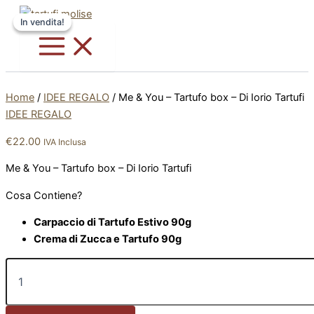
Me
Vai
Questo
&
In vendita!
In vendita!
al
prodotto
You
contenuto
ha
-
più
Tartufo
varianti.
box
-
Le
Home
/
IDEE REGALO
/ Me & You – Tartufo box – Di Iorio Tartufi
Di
opzioni
IDEE REGALO
Iorio
possono
Tartufi
€
22.00
essere
IVA Inclusa
quantità
scelte
Me & You – Tartufo box – Di Iorio Tartufi
nella
pagina
Cosa Contiene?
del
Carpaccio di Tartufo Estivo 90g
prodotto
Crema di Zucca e Tartufo 90g