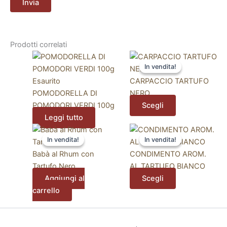
Prodotti correlati
Questo
In vendita!
In vendita!
prodotto
ha
Esaurito
CARPACCIO TARTUFO
più
POMODORELLA DI
NERO
varianti.
POMODORI VERDI 100g
Scegli
Le
Leggi tutto
opzioni
Questo
In vendita!
In vendita!
In vendita!
In vendita!
possono
prodotto
essere
ha
Babà al Rhum con
CONDIMENTO AROM.
scelte
più
Tartufo Nero
AL TARTUFO BIANCO
nella
varianti.
Aggiungi al
Scegli
pagina
Le
carrello
del
opzioni
prodotto
possono
essere