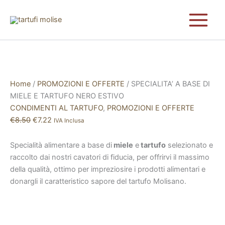
SPECIALITA'
Vai
Il
Il
A
In vendita!
al
prezzo
prezzo
BASE
contenuto
originale
attuale
DI
era:
è:
MIELE
€8.50.
€7.22.
E
TARTUFO
NERO
Home
/
PROMOZIONI E OFFERTE
/ SPECIALITA’ A BASE DI
ESTIVO
quantità
MIELE E TARTUFO NERO ESTIVO
CONDIMENTI AL TARTUFO
,
PROMOZIONI E OFFERTE
€
8.50
€
7.22
IVA Inclusa
Specialità alimentare a base di
miele
e
tartufo
selezionato e
raccolto dai nostri cavatori di fiducia, per offrirvi il massimo
della qualità, ottimo per impreziosire i prodotti alimentari e
donargli il caratteristico sapore del tartufo Molisano.