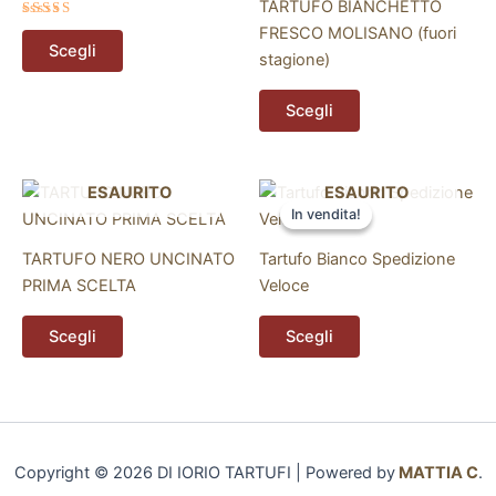
TARTUFO BIANCHETTO
varianti.
varianti.
Valutato
FRESCO MOLISANO (fuori
5.00
Le
Le
Scegli
su 5
stagione)
opzioni
opzioni
possono
possono
Scegli
essere
essere
scelte
scelte
nella
nella
Questo
Questo
ESAURITO
ESAURITO
pagina
pagina
In vendita!
In vendita!
prodotto
prodotto
del
del
ha
ha
prodotto
prodotto
TARTUFO NERO UNCINATO
Tartufo Bianco Spedizione
più
più
PRIMA SCELTA
Veloce
varianti.
varianti.
Le
Le
Scegli
Scegli
opzioni
opzioni
possono
possono
essere
essere
scelte
scelte
nella
nella
Copyright © 2026 DI IORIO TARTUFI | Powered by
MATTIA C
.
pagina
pagina