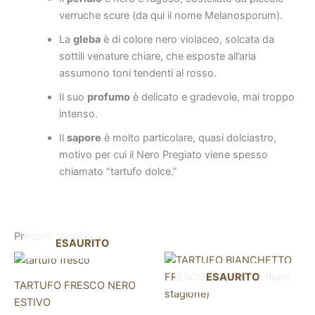
verruche scure (da qui il nome Melanosporum).
La
gleba
è di colore nero violaceo, solcata da
sottili venature chiare, che esposte all’aria
assumono toni tendenti al rosso.
Il suo
profumo
è delicato e gradevole, mai troppo
intenso.
Il
sapore
è molto particolare, quasi dolciastro,
motivo per cui il Nero Pregiato viene spesso
chiamato “tartufo dolce.”
Prodotti correlati
ESAURITO
Questo
Questo
prodotto
prodotto
ESAURITO
TARTUFO FRESCO NERO
ha
ha
ESTIVO
più
più