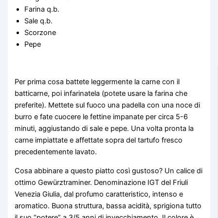
Farina q.b.
Sale q.b.
Scorzone
Pepe
Per prima cosa battete leggermente la carne con il
batticarne, poi infarinatela (potete usare la farina che
preferite). Mettete sul fuoco una padella con una noce di
burro e fate cuocere le fettine impanate per circa 5-6
minuti, aggiustando di sale e pepe. Una volta pronta la
carne impiattate e affettate sopra del tartufo fresco
precedentemente lavato.
Cosa abbinare a questo piatto così gustoso? Un calice di
ottimo Gew
ü
rztraminer. Denominazione IGT del Friuli
Venezia Giulia, dal profumo caratteristico, intenso e
aromatico. Buona struttura, bassa acidità, sprigiona tutto
il suo “potere” a 3/5 anni di invecchiamento. Il colore è