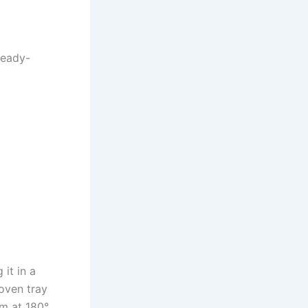
ready-
 it in a
 oven tray
em at 180°