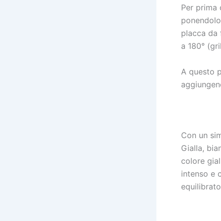
Per prima 
ponendolo 
placca da f
a 180° (gr
A questo p
aggiungend
Con un sim
Gialla, bia
colore gial
intenso e 
equilibrato