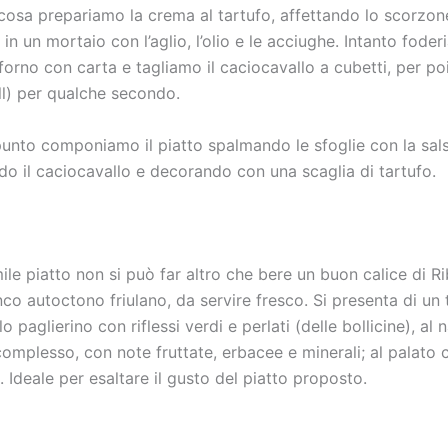
cosa prepariamo la crema al tartufo, affettando lo scorzon
in un mortaio con l’aglio, l’olio e le acciughe. Intanto fode
orno con carta e tagliamo il caciocavallo a cubetti, per poi
ill) per qualche secondo.
unto componiamo il piatto spalmando le sfoglie con la sals
o il caciocavallo e decorando con una scaglia di tartufo.
ile piatto non si può far altro che bere un buon calice di Ri
nco autoctono friulano, da servire fresco. Si presenta di un 
lo paglierino con riflessi verdi e perlati (delle bollicine), al 
complesso, con note fruttate, erbacee e minerali; al palato
. Ideale per esaltare il gusto del piatto proposto.