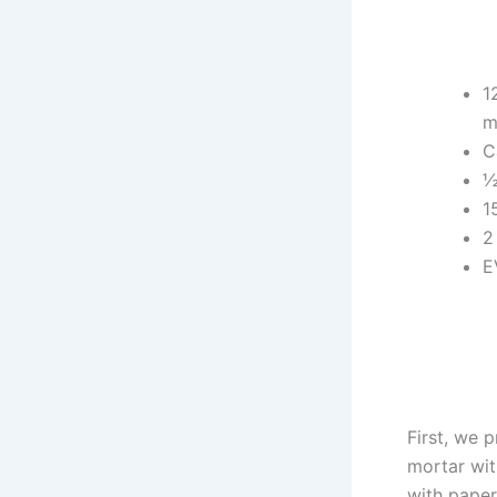
1
m
C
½
1
2
E
First, we p
mortar wit
with paper