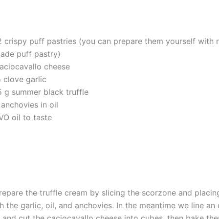
2 crispy puff pastries (you can prepare them yourself with 
ade puff pastry)
aciocavallo cheese
 clove garlic
5 g summer black truffle
 anchovies in oil
VO oil to taste
repare the truffle cream by slicing the scorzone and placing
h the garlic, oil, and anchovies. In the meantime we line an
 and cut the caciocavallo cheese into cubes, then bake th