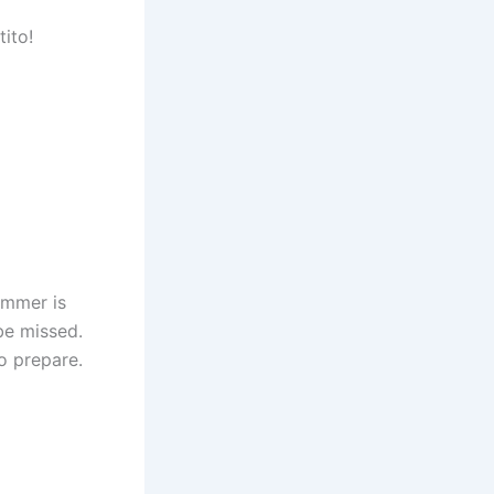
ito!
ummer is
 be missed.
o prepare.