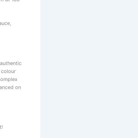
auce,
 authentic
 colour
 complex
lanced on
t!