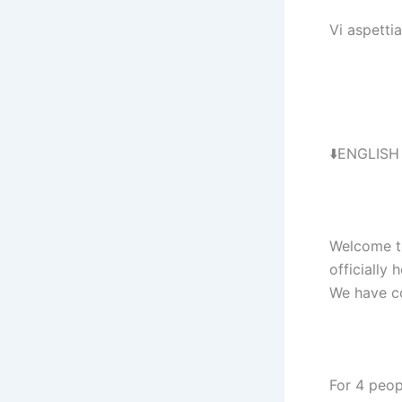
Vi aspett
⬇️ENGLISH
Welcome to
officially 
We have co
For 4 peop