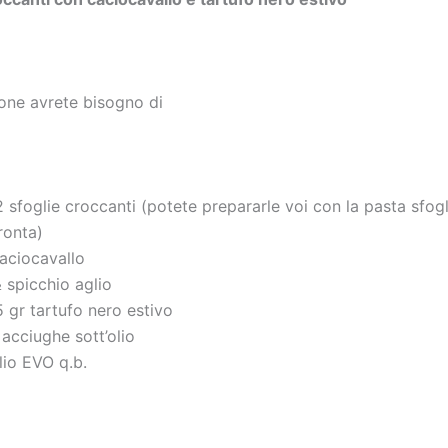
one avrete bisogno di
2 sfoglie croccanti (potete prepararle voi con la pasta sfogl
ronta)
aciocavallo
 spicchio aglio
5 gr tartufo nero estivo
 acciughe sott’olio
lio EVO q.b.