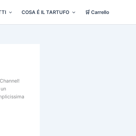
TI
COSA É IL TARTUFO
🛒 Carrello
eChannel!
 un
mplicissima