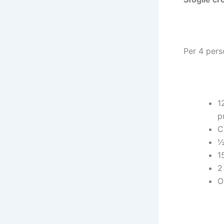
Per 4 pers
1
p
C
½
1
2
O