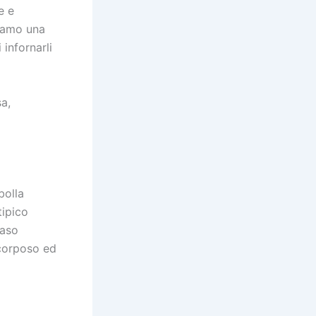
e e
riamo una
 infornarli
a,
bolla
tipico
naso
 corposo ed