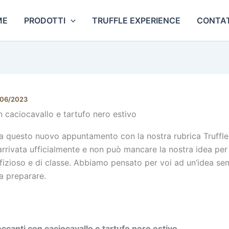
ME
PRODOTTI
TRUFFLE EXPERIENCE
CONTAT
/06/2023
n caciocavallo e tartufo nero estivo
a questo nuovo appuntamento con la nostra rubrica Truffl
 arrivata ufficialmente e non può mancare la nostra idea per
sfizioso e di classe. Abbiamo pensato per voi ad un’idea se
a preparare.
occanti con caciocavallo e tartufo nero estivo