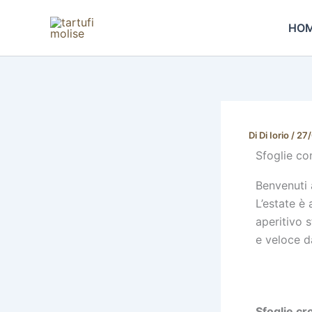
Vai
al
HO
contenuto
Di
Di Iorio
/
27
Sfoglie co
Benvenuti 
L’estate è
aperitivo 
e veloce d
Sfoglie cr