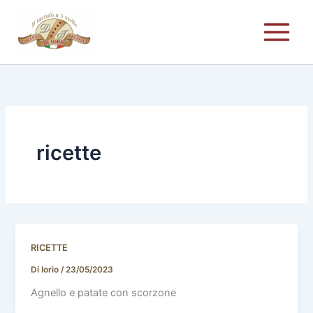
Vai
al
contenuto
ricette
RICETTE
Di Iorio
/
23/05/2023
Agnello e patate con scorzone