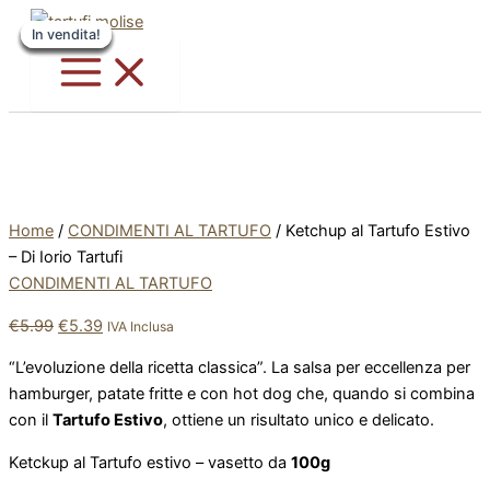
Vai
Il
Il
Questo
Questo
Questo
In vendita!
In vendita!
In vendita!
In vendita!
In vendita!
In vendita!
In vendita!
al
prezzo
prezzo
prodotto
prodotto
prodotto
contenuto
originale
attuale
ha
ha
ha
era:
è:
più
più
più
€5.99.
€5.39.
varianti.
varianti.
varianti.
Le
Le
Le
opzioni
opzioni
opzioni
possono
possono
possono
essere
essere
essere
Home
/
CONDIMENTI AL TARTUFO
/ Ketchup al Tartufo Estivo
scelte
scelte
scelte
– Di Iorio Tartufi
nella
nella
nella
CONDIMENTI AL TARTUFO
pagina
pagina
pagina
€
5.99
€
5.39
del
del
del
IVA Inclusa
prodotto
prodotto
prodotto
“L’evoluzione della ricetta classica”. La salsa per eccellenza per
hamburger, patate fritte e con hot dog che, quando si combina
con il
Tartufo Estivo
, ottiene un risultato unico e delicato.
Ketckup al Tartufo estivo – vasetto da
100g