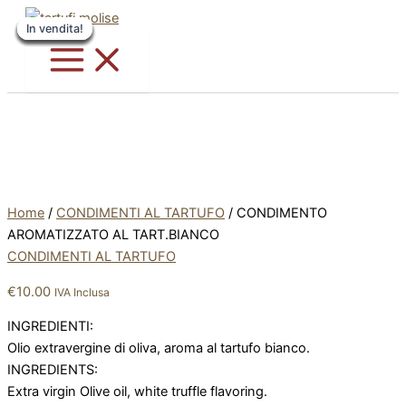
CONDIMENTO
Vai
Questo
Questo
AROMATIZZATO
In vendita!
In vendita!
In vendita!
In vendita!
In vendita!
In vendita!
In vendita!
In vendita!
al
prodotto
prodotto
AL
contenuto
ha
ha
TART.BIANCO
più
più
quantità
varianti.
varianti.
Le
Le
opzioni
opzioni
possono
possono
essere
essere
scelte
scelte
Home
/
CONDIMENTI AL TARTUFO
/ CONDIMENTO
nella
nella
AROMATIZZATO AL TART.BIANCO
pagina
pagina
CONDIMENTI AL TARTUFO
del
del
€
10.00
prodotto
prodotto
IVA Inclusa
INGREDIENTI:
Olio extravergine di oliva, aroma al tartufo bianco.
INGREDIENTS:
Extra virgin Olive oil, white truffle flavoring.