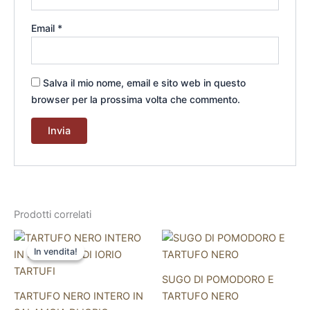
Email
*
Salva il mio nome, email e sito web in questo
browser per la prossima volta che commento.
Prodotti correlati
Questo
Questo
In vendita!
In vendita!
prodotto
prodotto
ha
ha
SUGO DI POMODORO E
più
più
TARTUFO NERO INTERO IN
TARTUFO NERO
varianti.
varianti.