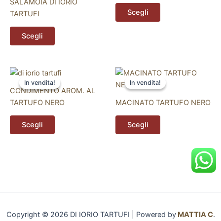
SALAMOIA DI IORIO
Le
Le
Scegli
TARTUFI
opzioni
opzioni
possono
possono
Scegli
essere
essere
scelte
scelte
nella
nella
Questo
Questo
pagina
pagina
In vendita!
In vendita!
In vendita!
In vendita!
prodotto
prodotto
del
del
CONDIMENTO AROM. AL
ha
ha
prodotto
prodotto
TARTUFO NERO
MACINATO TARTUFO NERO
più
più
varianti.
varianti.
Scegli
Scegli
Le
Le
opzioni
opzioni
possono
possono
essere
essere
scelte
scelte
nella
nella
pagina
pagina
Copyright © 2026 DI IORIO TARTUFI | Powered by
MATTIA C
.
del
del