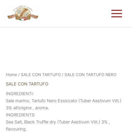
Vai
al
contenuto
SALE
CON
TARTUFO
NERO
quantità
Home
/
SALE CON TARTUFO
/ SALE CON TARTUFO NERO
SALE CON TARTUFO
INGREDIENTI:
Sale marino, Tartufo Nero Essiccato (Tuber Aestivum Vitt.)
3% all’origine , aroma.
INGREDIENTS:
Sea Salt, Black Truffle dry (Tuber Aestivum Vitt.) 3% ,
flavouring.