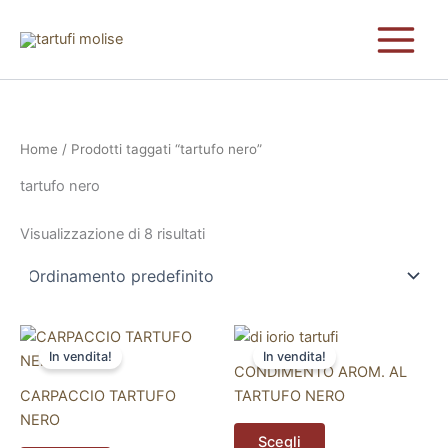
Vai
al
contenuto
Home
/ Prodotti taggati “tartufo nero”
tartufo nero
Visualizzazione di 8 risultati
Questo
Questo
In vendita!
In vendita!
prodotto
prodotto
CONDIMENTO AROM. AL
ha
ha
CARPACCIO TARTUFO
TARTUFO NERO
più
più
NERO
varianti.
varianti.
Scegli