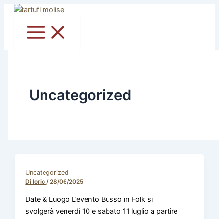
Vai
al
contenuto
Uncategorized
Uncategorized
Di Iorio
/
28/06/2025
Date & Luogo L’evento Busso in Folk si
svolgerà venerdì 10 e sabato 11 luglio a partire